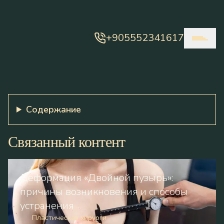
+905552341617
Содержание
Связанный контент
Деформация «Двойной пузырь»:
причины возникновения и способы
устранения
Пластическая хирурги