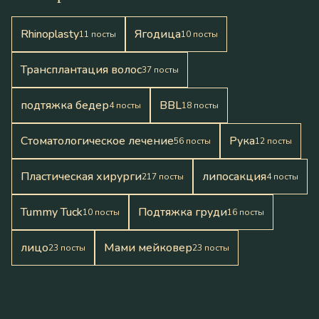
Rhinoplasty
Ягодица
11
посты
10
посты
Трансплантация волос
37
посты
подтяжка бедер
BBL
4
посты
18
посты
Стоматологическое лечение
Pука
56
посты
12
посты
Пластическая хирурги
липосакция
217
посты
4
посты
Tummy Tuck
Подтяжка груди
10
посты
16
посты
лицо
Мами мейковер
23
посты
23
посты