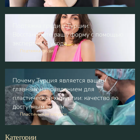
Подтяжка груди в Турции:
Восстановите вашу форму с помощью
экспертного ухода
Подтяжка груди
Почему Турция является вашим
главным направлением для
пластической хирургии: качество по
доступным ценам
Пластическая хирурги
Категории