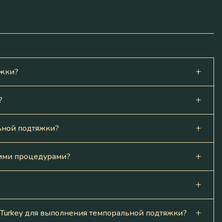
яжки?
?
льной подтяжки?
гими процедурами?
ry Turkey для выполнения темпоральной подтяжки?