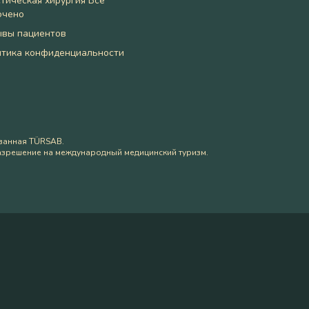
тическая хирургия Всё
ючено
ывы пациентов
тика конфиденциальности
ванная TÜRSAB.
азрешение на международный медицинский туризм.