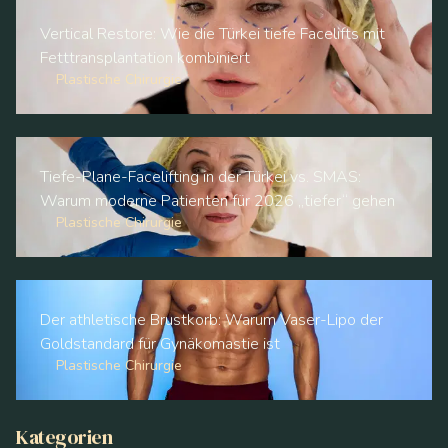
Vertical Restore: Wie die Türkei tiefe Facelifts mit
Fetttransplantation kombiniert
Plastische Chirurgie
Tiefe-Plane-Facelifting in der Türkei vs. SMAS:
Warum moderne Patienten für 2026 „tiefer“ gehen
Plastische Chirurgie
Der athletische Brustkorb: Warum Vaser-Lipo der
Goldstandard für Gynäkomastie ist
Plastische Chirurgie
Kategorien