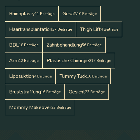
Rhinoplasty
Gesäß
11
Beiträge
10
Beiträge
Haartransplantation
Thigh Lift
37
Beiträge
4
Beiträge
BBL
Zahnbehandlung
18
Beiträge
56
Beiträge
Arm
Plastische Chirurgie
12
Beiträge
217
Beiträge
Liposuktion
Tummy Tuck
4
Beiträge
10
Beiträge
Bruststraffung
Gesicht
16
Beiträge
23
Beiträge
Mommy Makeover
23
Beiträge