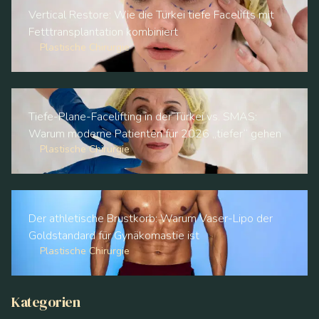
Vertical Restore: Wie die Türkei tiefe Facelifts mit
Fetttransplantation kombiniert
Plastische Chirurgie
Tiefe-Plane-Facelifting in der Türkei vs. SMAS:
Warum moderne Patienten für 2026 „tiefer“ gehen
Plastische Chirurgie
Der athletische Brustkorb: Warum Vaser-Lipo der
Goldstandard für Gynäkomastie ist
Plastische Chirurgie
Kategorien