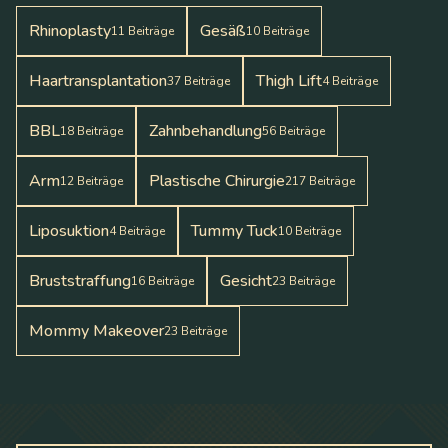
Rhinoplasty
Gesäß
11
Beiträge
10
Beiträge
Haartransplantation
Thigh Lift
37
Beiträge
4
Beiträge
BBL
Zahnbehandlung
18
Beiträge
56
Beiträge
Arm
Plastische Chirurgie
12
Beiträge
217
Beiträge
Liposuktion
Tummy Tuck
4
Beiträge
10
Beiträge
Bruststraffung
Gesicht
16
Beiträge
23
Beiträge
Mommy Makeover
23
Beiträge