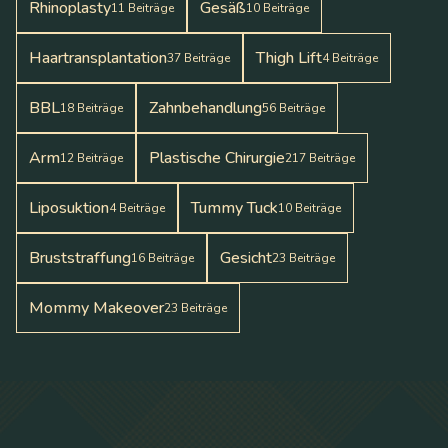
Rhinoplasty
Gesäß
11
Beiträge
10
Beiträge
Haartransplantation
Thigh Lift
37
Beiträge
4
Beiträge
BBL
Zahnbehandlung
18
Beiträge
56
Beiträge
Arm
Plastische Chirurgie
12
Beiträge
217
Beiträge
Liposuktion
Tummy Tuck
4
Beiträge
10
Beiträge
Bruststraffung
Gesicht
16
Beiträge
23
Beiträge
Mommy Makeover
23
Beiträge