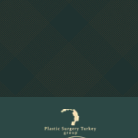
Ihre E-Mail-Adresse
Ländercode
Ihre Telefonnummer
Ihre Nachricht
Durch das Akzeptieren und Ankreuzen dieses
Kästchens erkenne ich die
Datenschutzrichtlinie
Senden