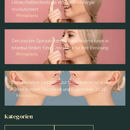
Ultraschalltechnologie die Nasenchirurgie
revolutioniert
Rhinoplasty
Den besten Spezialisten für Nasenkorrekturen in
Istanbul finden: Eine Checkliste für Ihre Beratung
Rhinoplasty
Der ultimative Leitfaden zur Nasenkorrektur in der
Türkei: Kosten, Techniken und Ergebnisse 2026
Rhinoplasty
Kategorien