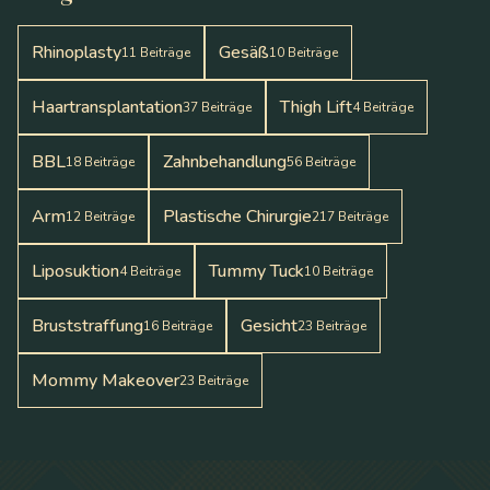
Rhinoplasty
Gesäß
11
Beiträge
10
Beiträge
Haartransplantation
Thigh Lift
37
Beiträge
4
Beiträge
BBL
Zahnbehandlung
18
Beiträge
56
Beiträge
Arm
Plastische Chirurgie
12
Beiträge
217
Beiträge
Liposuktion
Tummy Tuck
4
Beiträge
10
Beiträge
Bruststraffung
Gesicht
16
Beiträge
23
Beiträge
Mommy Makeover
23
Beiträge