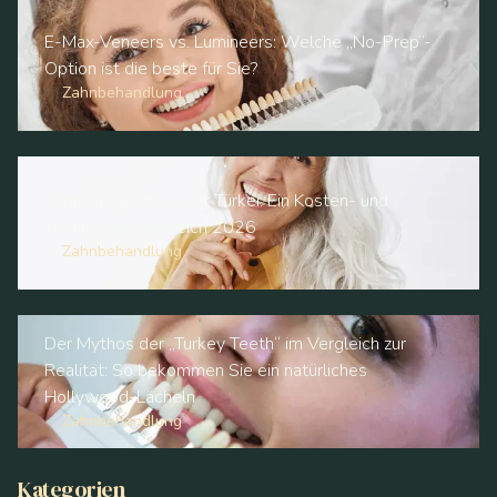
E-Max-Veneers vs. Lumineers: Welche „No-Prep“-
Option ist die beste für Sie?
Zahnbehandlung
Zahnimplantate in der Türkei: Ein Kosten- und
Technologievergleich 2026
Zahnbehandlung
Der Mythos der „Turkey Teeth“ im Vergleich zur
Realität: So bekommen Sie ein natürliches
Hollywood-Lächeln
Zahnbehandlung
Kategorien