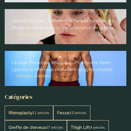
Vertical Restore : Comment la Turquie combine les
liftings profonds avec la transplantation de graisse
Chirurgie plastique
La cage thoracique athlétique : Pourquoi la Vaser-
Lipo est la référence en matière de gynécomastie
Chirurgie plastique
Catégories
Rhinoplasty
Fesse
11
articles
10
articles
Greffe de cheveux
Thigh Lift
37
articles
4
articles