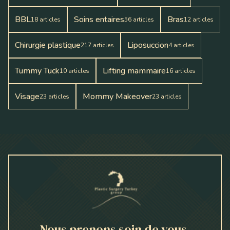
BBL
Soins entaires
Bras
18
articles
56
articles
12
articles
Chirurgie plastique
Liposuccion
217
articles
4
articles
Tummy Tuck
Lifting mammaire
10
articles
16
articles
Visage
Mommy Makeover
23
articles
23
articles
Nous prenons soin de vous.