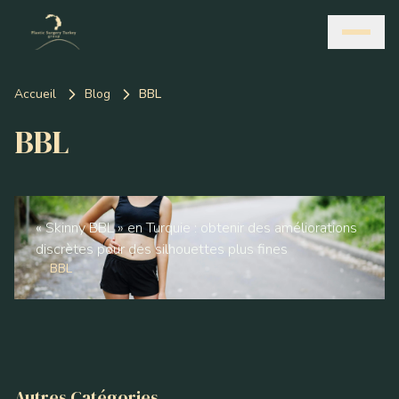
Accueil
Blog
BBL
BBL
« Skinny BBL » en Turquie : obtenir des améliorations
discrètes pour des silhouettes plus fines
BBL
Autres Catégories