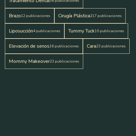
Tratamiento Dental
56
publicaciones
Brazo
Cirugía Plástica
12
publicaciones
217
publicaciones
Liposucción
Tummy Tuck
4
publicaciones
10
publicaciones
Elevación de senos
Cara
16
publicaciones
23
publicaciones
Mommy Makeover
23
publicaciones