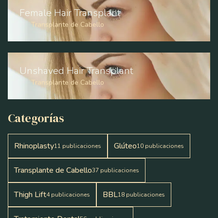
Female Hair Transplant
Transplante de Cabello
Unshaved Hair Transplant
Transplante de Cabello
Categorías
Rhinoplasty
Glúteo
11
publicaciones
10
publicaciones
Transplante de Cabello
37
publicaciones
Thigh Lift
BBL
4
publicaciones
18
publicaciones