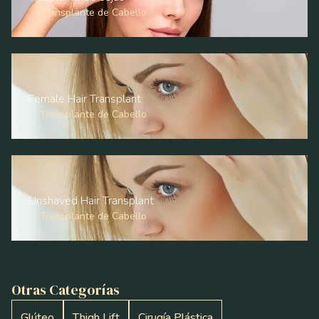
Transplante de Cabello
Female Hair Transplant
Transplante de Cabello
Unshaved Hair Transplant
Transplante de Cabello
Otras Categorías
Glúteo
Thigh Lift
Cirugía Plástica