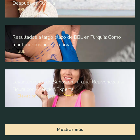
Después en Turquía
BBL
Resultados a largo plazo de BBL en Turquía: Cómo
mantener tus nuevas curvas
BBL
Levantamiento de Senos en Turquía: Rejuvenezca su
Figura con Atención Experta
Elevación de senos
Mostrar más