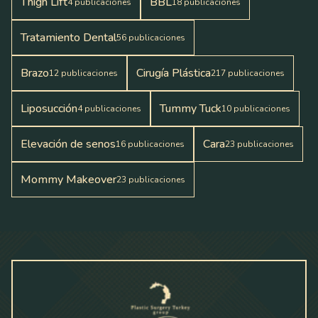
Thigh Lift
BBL
4
publicaciones
18
publicaciones
Tratamiento Dental
56
publicaciones
Brazo
Cirugía Plástica
12
publicaciones
217
publicaciones
Liposucción
Tummy Tuck
4
publicaciones
10
publicaciones
Elevación de senos
Cara
16
publicaciones
23
publicaciones
Mommy Makeover
23
publicaciones