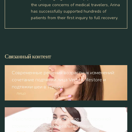
the unique concerns of medical travelers, Arina
has successfully supported hundreds of
patients from their first inquiry to full recovery.
Связанный контент
Современные решения возрастных изменений:
сочетание подтяжки лица Vertical Restore и
подтяжки шеи в Турции
лицо
Фейслифтинг в Турции: Разбор всесторонней
стоимости и отзывов реальных пациентов