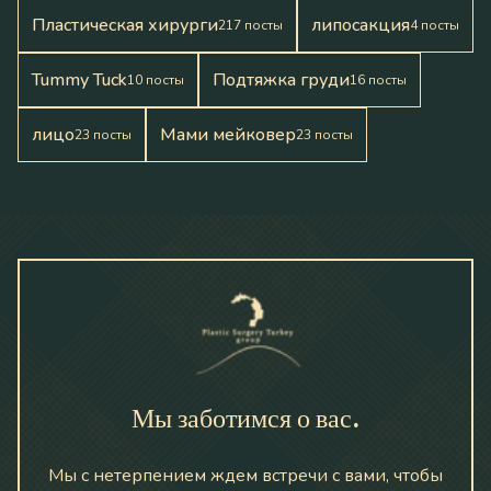
Пластическая хирурги
липосакция
217
посты
4
посты
Tummy Tuck
Подтяжка груди
10
посты
16
посты
лицо
Мами мейковер
23
посты
23
посты
Мы заботимся о вас.
Мы с нетерпением ждем встречи с вами, чтобы