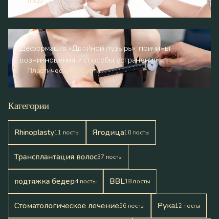
лицо
Деформация «Двойной пузырь»: причины
возникновения и способы устранения
Пластическая хирурги
Категории
Rhinoplasty
Ягодица
11
посты
10
посты
Трансплантация волос
37
посты
подтяжка бедер
BBL
4
посты
18
посты
Стоматологическое лечение
Pука
56
посты
12
посты