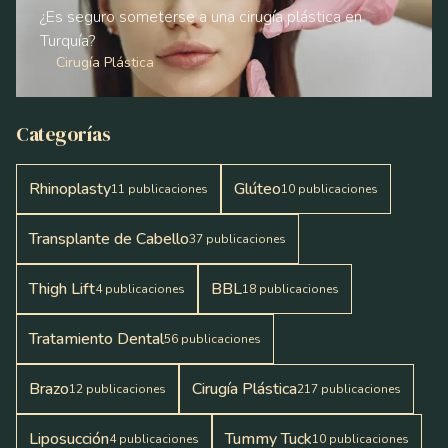
¿Es seguro someterse a una cirugía plástica en
Turquía?
Cirugía Plástica
Categorías
Rhinoplasty
Glúteo
11
publicaciones
10
publicaciones
Transplante de Cabello
37
publicaciones
Thigh Lift
BBL
4
publicaciones
18
publicaciones
Tratamiento Dental
56
publicaciones
Brazo
Cirugía Plástica
12
publicaciones
217
publicaciones
Liposucción
Tummy Tuck
4
publicaciones
10
publicaciones