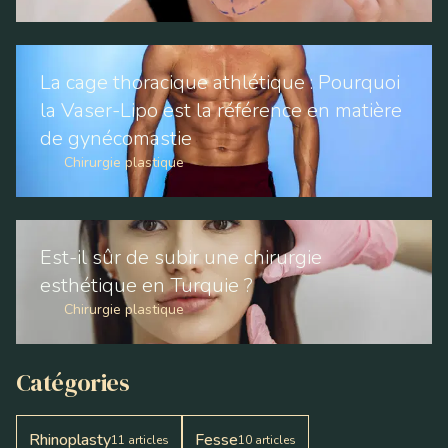
La cage thoracique athlétique : Pourquoi
la Vaser-Lipo est la référence en matière
de gynécomastie
Chirurgie plastique
Est-il sûr de subir une chirurgie
esthétique en Turquie ?
Chirurgie plastique
Catégories
Rhinoplasty
Fesse
11
articles
10
articles