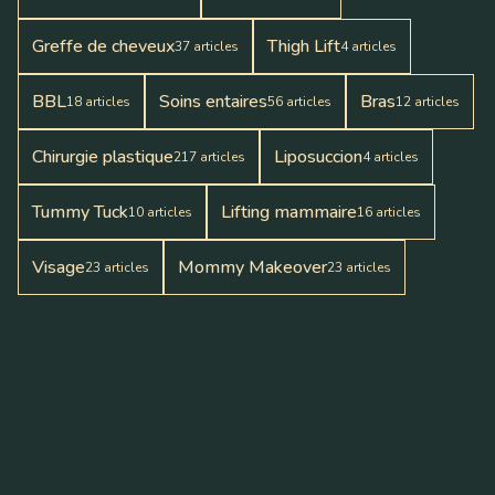
Greffe de cheveux
Thigh Lift
37
articles
4
articles
BBL
Soins entaires
Bras
18
articles
56
articles
12
articles
Chirurgie plastique
Liposuccion
217
articles
4
articles
Tummy Tuck
Lifting mammaire
10
articles
16
articles
Visage
Mommy Makeover
23
articles
23
articles