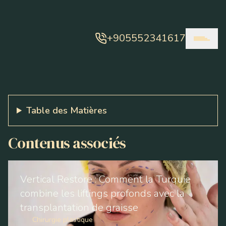
+905552341617
Table des Matières
Contenus associés
Vertical Restore : Comment la Turquie
combine les liftings profonds avec la
transplantation de graisse
Chirurgie plastique