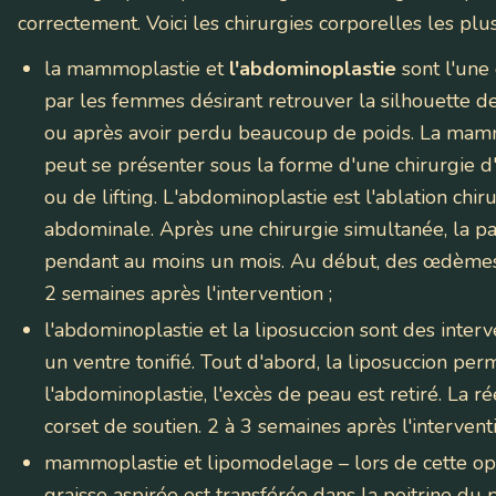
correctement. Voici les chirurgies corporelles les plu
la mammoplastie et
l'abdominoplastie
sont l'une 
par les femmes désirant retrouver la silhouette 
ou après avoir perdu beaucoup de poids. La mammop
peut se présenter sous la forme d'une chirurgie 
ou de lifting. L'abdominoplastie est l'ablation chi
abdominale. Après une chirurgie simultanée, la pa
pendant au moins un mois. Au début, des œdèmes 
2 semaines après l'intervention ;
l'abdominoplastie et la liposuccion
sont des interv
un ventre tonifié. Tout d'abord, la liposuccion perm
l'abdominoplastie, l'excès de peau est retiré. La r
corset de soutien. 2 à 3 semaines après l'intervent
mammoplastie et lipomodelage
– lors de cette op
graisse aspirée est transférée dans la poitrine du pa