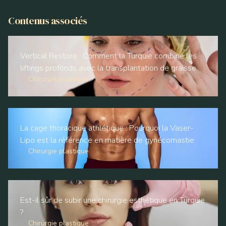
Contenus associés
Vertical Restore : Comment la Turquie combine les
liftings profonds avec la transplantation de graisse
Chirurgie plastique
La cage thoracique athlétique : Pourquoi la Vaser-
Lipo est la référence en matière de gynécomastie
Chirurgie plastique
Est-il sûr de subir une chirurgie esthétique en Turquie
?
Chirurgie plastique