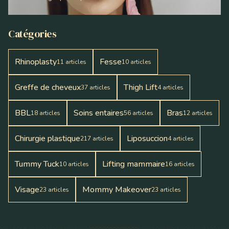
Catégories
Rhinoplasty
Fesse
11
articles
10
articles
Greffe de cheveux
Thigh Lift
37
articles
4
articles
BBL
Soins entaires
Bras
18
articles
56
articles
12
articles
Chirurgie plastique
Liposuccion
217
articles
4
articles
Tummy Tuck
Lifting mammaire
10
articles
16
articles
Visage
Mommy Makeover
23
articles
23
articles