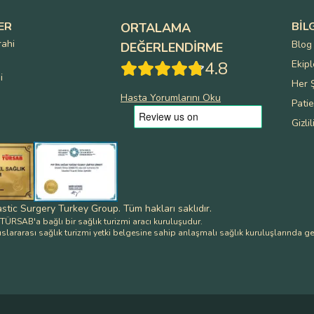
ER
BIL
ORTALAMA
rahi
Blog
DEĞERLENDIRME
4.8
Ekipl
i
Her Ş
Hasta Yorumlarını Oku
Pati
Gizlil
astic Surgery Turkey Group
.
Tüm hakları saklıdır
.
ÜRSAB'a bağlı bir sağlık turizmi aracı kuruluşudur.
uslararası sağlık turizmi yetki belgesine sahip anlaşmalı sağlık kuruluşlarında gerç