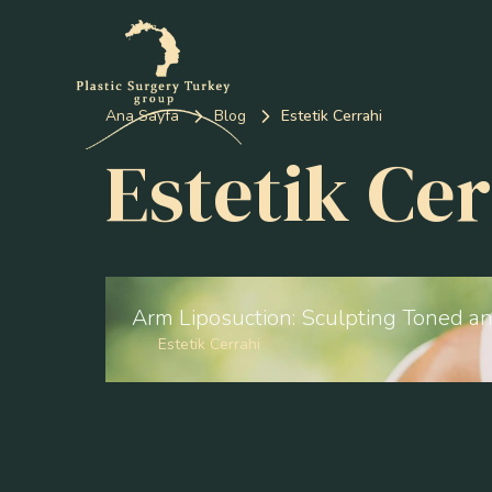
Ana Sayfa
Blog
Estetik Cerrahi
Estetik Cer
Arm Liposuction: Sculpting Toned a
Estetik Cerrahi