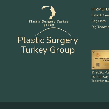
HIZMETL
Estetik Cer
Saç Ekimi
Diş Tedavis
Plastic Surgery
Turkey Group
©
2026
.
Pl
PST GROUP, T
Tedaviler, ul