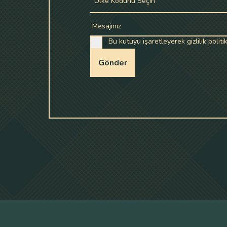
Ülke Kodunu Seçin
Mesajınız
Bu kutuyu işaretleyerek gizlilik polit
Gönder